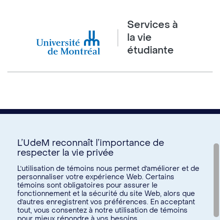
Services à
la vie
étudiante
L’UdeM reconnaît l’importance de
respecter la vie privée
Nous joindre
L’utilisation de témoins nous permet d’améliorer et de
personnaliser votre expérience Web. Certains
Voir tous les liens
témoins sont obligatoires pour assurer le
fonctionnement et la sécurité du site Web, alors que
d’autres enregistrent vos préférences. En acceptant
Calendrier de la vie étudiante
tout, vous consentez à notre utilisation de témoins
Ateliers culturels
pour mieux répondre à vos besoins.