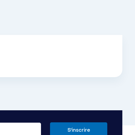
, mais aussi de mieux comprendre et de se
ntes internationales se sentent davantage
el de tisser des liens grâce à leur milieu de
omprendre les défis des membres de la