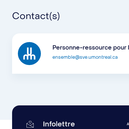
Promouvoir l’inclusion et le vivre-ensem
Contact(s)
rapprocher de la communauté d’accueil.
Développer le sentiment d’appartenanc
intégrées à l’UdeM et au Québec en génér
Personne-ressource pour 
travail.
ensemble@sve.umontreal.ca
Sensibiliser la communauté aux réalités
communauté étudiante internationale, ce q
Infolettre