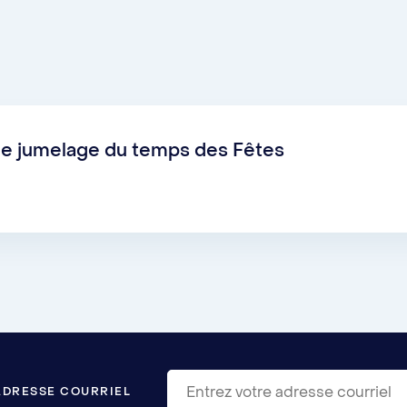
ble :
Le jumelage est l’occasion de s’ouvrir aux autres
e :
En participant à des activités, les personnes étudia
al. C’est aussi l’occasion pour les membres du personn
le jumelage du temps des Fêtes
 étudiantes internationales :
Le jumelage permet de c
ui renforce l'empathie et la solidarité.
ADRESSE COURRIEL