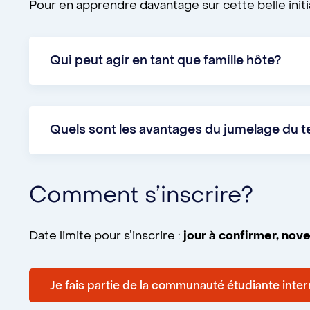
Pour en apprendre davantage sur cette belle initia
Qui peut agir en tant que famille hôte?
Les personnes employées et diplômées de
personnes de la communauté étudiante 
Quels sont les avantages du jumelage du 
trimestres d’automne et d’hiver.
Rompre l’isolement
:
Le jumelage fait pl
Comment s’inscrire?
empêcher le sentiment de solitude de s’i
Encourager les échanges et le partage :
Date limite pour s’inscrire :
jour à confirmer, no
une ambiance conviviale.
Je fais partie de la communauté étudiante inter
Renforcer le rapprochement interculture
cultures s’entremêlent et s’enrichissent