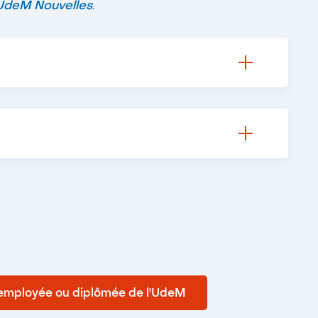
UdeM Nouvelles
.
nt invités à accueillir
au moins deux
e amical durant la période de congé entre les
personne de se sentir entourée, et ainsi
ens et de découvrir d’autres cultures dans
e monde. Avec ce type de jumelage, les
 employée ou diplômée de l'UdeM