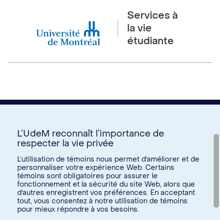
Services à
la vie
étudiante
L’UdeM reconnaît l’importance de
respecter la vie privée
Nous joindre
L’utilisation de témoins nous permet d’améliorer et de
personnaliser votre expérience Web. Certains
Voir tous les liens
témoins sont obligatoires pour assurer le
fonctionnement et la sécurité du site Web, alors que
d’autres enregistrent vos préférences. En acceptant
Calendrier de la vie étudiante
tout, vous consentez à notre utilisation de témoins
Ateliers culturels
pour mieux répondre à vos besoins.
© Université de Montréal, 2026. Tous droits réservés.