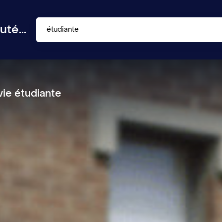
té...
étudiante
vie étudiante