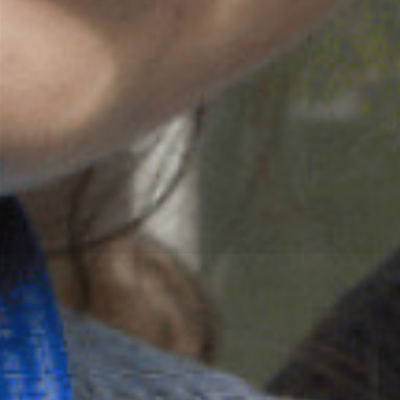
et marraines
votre intégration