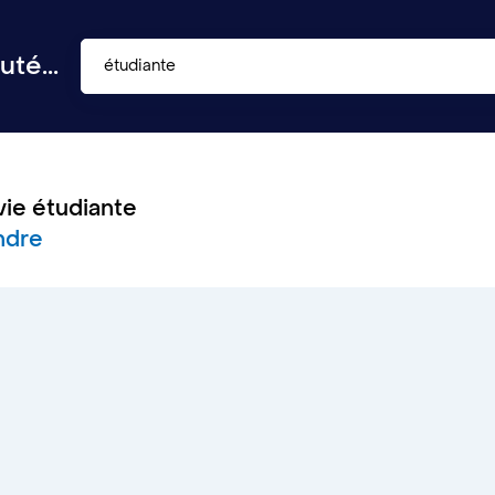
té...
étudiante
vie étudiante
ndre