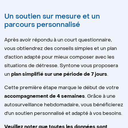
moments de stress élevé;
Un soutien sur mesure
et un
favoriser la capacité à s'adapter dans
parcours personnalisé
les moments difficiles.
Après avoir répondu à un court questionnaire,
vous obtiendrez des conseils simples et un plan
d'action adapté pour mieux composer avec les
situations de détresse. Syntone vous proposera
un
plan simplifié sur une période de 7 jours
.
Cette première étape marque le début de votre
accompagnement de
4 semaines
. Grâce à une
autosurveillance hebdomadaire, vous bénéficierez
d'un soutien personnalisé et adapté à vos besoins.
Veuillez noter que toutes les données sont