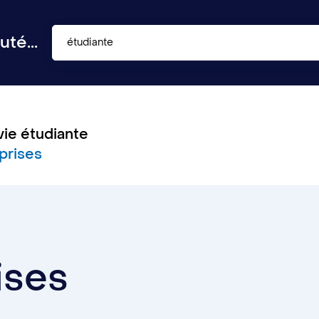
té...
étudiante
vie étudiante
prises
ises