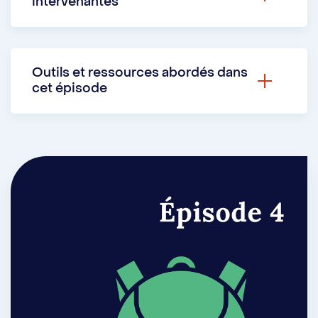
intervenantes
Anne Plisson
, orthopédagogue,
er
reçoit
Judith
, étudiante au 1
cycle en
Outils et ressources abordés dans
microbiologie et immunologie, afin de
cet épisode
partager différentes méthodes visant à
développer des stratégies d’étude
Fiche sur le logiciel de prise de notes
efficaces et personnalisées.
OneNote réalisé par l’équipe
d’orthopédagogie
Guide des outils numériques pour
aider aux études universitaires
Schéma d’apprentissage réalisé par
l’équipe d’orthopédagogie