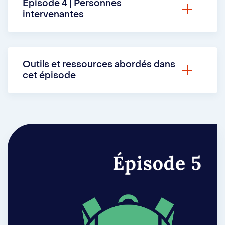
Épisode 4 | Personnes
intervenantes
Marie-Eve Dupuis
,
orthopédagogue,
e
reçoit
Adolphe
,
étudiant au 3
cycle en
Outils et ressources abordés dans
sociologie, pour discuter des stratégies
cet épisode
favorisant une rédaction efficace et
conforme aux exigences universitaires.
L'intégrité à l’Université de Montréal
Formations offertes sur EndNote et
Zotero par les bibliothèques
Ateliers offerts sur l’IAg par l’équipe
d’orthopédagogie des Services à la
vie étudiante