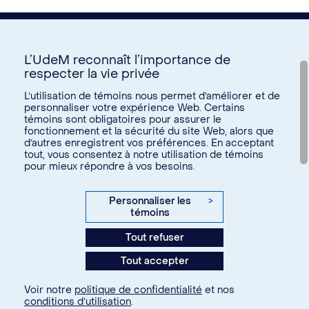
L’UdeM reconnaît l’importance de
respecter la vie privée
Nous joindre
L’utilisation de témoins nous permet d’améliorer et de
personnaliser votre expérience Web. Certains
Voir tous les liens
témoins sont obligatoires pour assurer le
fonctionnement et la sécurité du site Web, alors que
d’autres enregistrent vos préférences. En acceptant
Calendrier de la vie étudiante
tout, vous consentez à notre utilisation de témoins
Ateliers culturels
pour mieux répondre à vos besoins.
© Université de Montréal, 2026. Tous droits réservés.
Expérience étudiante
Confidentialité
Conditions d’utilisation
Personnaliser les
>
Espace entreprises
témoins
Paramètres des témoins
Aide financière et emploi
Tout refuser
Agence web
Kryzalid
Espace ressources SVE
Tout accepter
communauté étudiante
Changer
Soutien aux études
Voir notre
politique de confidentialité
et nos
À propos
conditions d’utilisation
.
Je fais partie de la communauté...