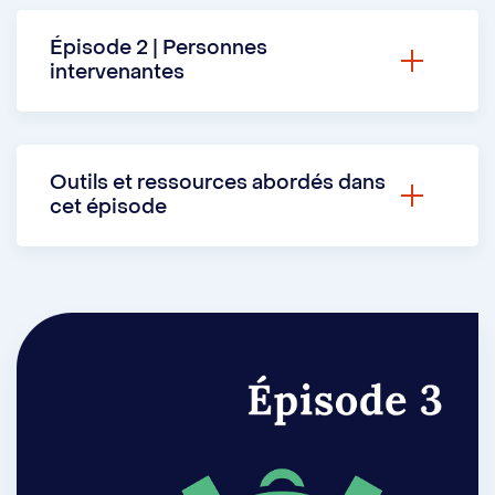
Épisode 2 | Personnes
intervenantes
Joëlle Varin
, orthopédagogue, accueille
e
Valérie
, étudiante de 2
cycle en
Outils et ressources abordés dans
administration des services de santé, pour
cet épisode
discuter d’approches adaptées aux
exigences universitaires.
Balado Une IA derrière la tête
Camille Charron-Bigras
, orthopédagogue,
Formulaire de demande de soutien
présente des stratégies concrètes et des
pour la prise de rendez-vous en
outils pratiques pouvant aider à mieux
orthopédagogie
gérer son temps.