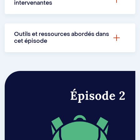
intervenantes
Marie-Eve Dupuis
, orthopédagogue,
er
reçoit
Karine
, étudiante de 1
cycle en
Outils et ressources abordés dans
travail social, afin de partager des
cet épisode
stratégies concrètes et des outils
pratiques pouvant aider à mieux
Tableau de planification de la session
gérer son temps.
(exemple et vierge)
Camille Charron-Bigras
, orthopédagogue,
présente des ressources à consulter pour
vous aider à gérer votre temps consacré
aux études.