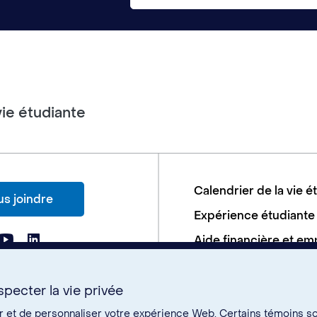
vie étudiante
Calendrier de la vie é
s joindre
Expérience étudiante
Aide financière et em
Soutien aux études
Santé et bien-être
pecter la vie privée
er et de personnaliser votre expérience Web. Certains témoins s