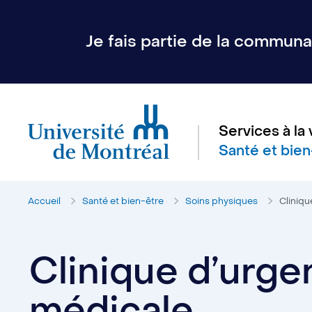
Je fais partie de la communau
Services à la 
Santé et bien
Accueil
Santé et bien-être
Soins physiques
Cliniqu
Clinique d’urge
médicale