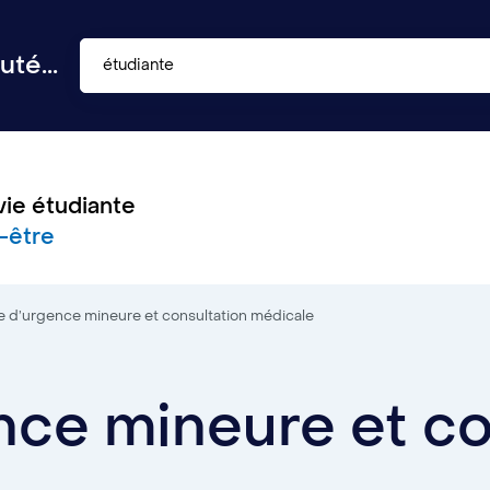
té...
étudiante
vie étudiante
-être
e d’urgence mineure et consultation médicale
nce mineure et co