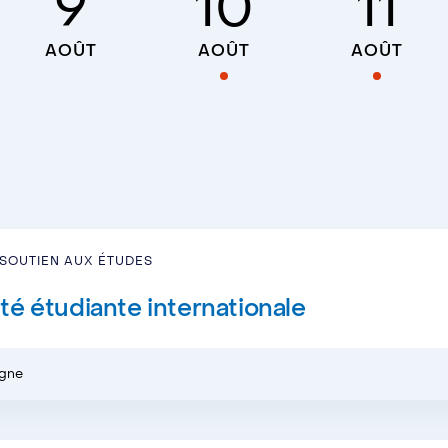
9
10
11
AOÛT
AOÛT
AOÛT
SOUTIEN AUX ÉTUDES
é étudiante internationale
igne