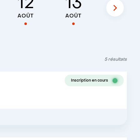
12
13
14
AOÛT
AOÛT
AOÛT
5 résultats
Inscription en cours