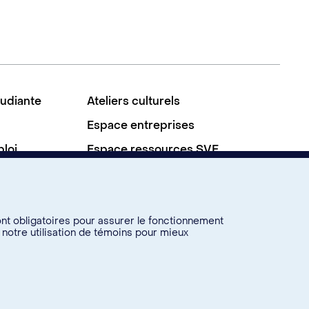
tudiante
Ateliers culturels
Espace entreprises
ploi
Espace ressources SVE
À propos
Nous joindre
ont obligatoires pour assurer le fonctionnement
 notre utilisation de témoins pour mieux
Agence web
communauté étudiante
Changer