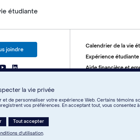
vie étudiante
Calendrier de la vie é
s joindre
Expérience étudiante
Aide financière et em
Soutien aux études
Santé et bien-être
pecter la vie privée
er et de personnaliser votre expérience Web. Certains témoins s
enregistrent vos préférences. En acceptant tout, vous consentez à
ialité
Conditions d’utilisation
Paramètres des témoins
r
Tout accepter
nditions d’utilisation
.