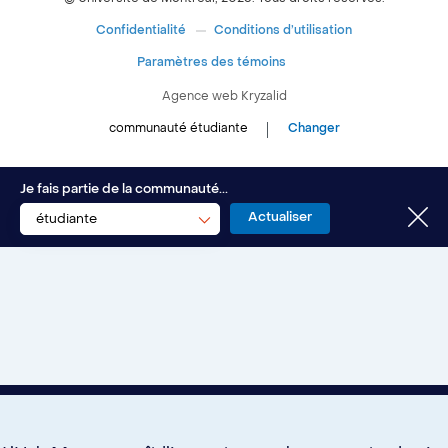
Expérience étudiante
Confidentialité
Conditions d’utilisation
Espace entreprises
Paramètres des témoins
Aide financière et emploi
Agence web
Kryzalid
Espace ressources SVE
communauté étudiante
Changer
Soutien aux études
À propos
Je fais partie de la communauté...
Santé et bien-être
étudiante
Nous joindre