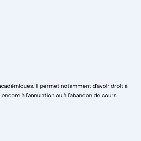
 ou d’un trouble grave de santé mentale;
ne déficience fonctionnelle majeure ou d’un
 le permet.
 à contacter votre programme d'études ou
 académiques. Il permet notamment d’avoir droit à
nts@sve.umontreal.ca
 encore à l’annulation ou à l’abandon de cours