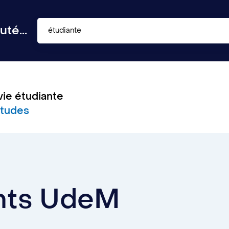
té...
étudiante
vie étudiante
études
ants UdeM