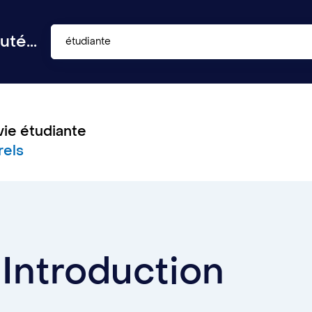
té...
étudiante
vie étudiante
rels
Introduction