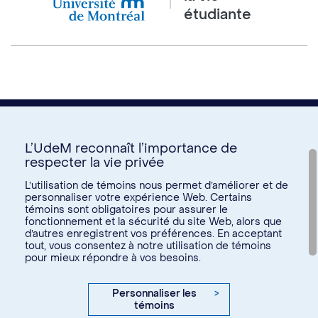
étudiante
L’UdeM reconnaît l’importance de
respecter la vie privée
Nous joindre
L’utilisation de témoins nous permet d’améliorer et de
personnaliser votre expérience Web. Certains
Voir tous les liens
témoins sont obligatoires pour assurer le
fonctionnement et la sécurité du site Web, alors que
d’autres enregistrent vos préférences. En acceptant
Calendrier de la vie étudiante
tout, vous consentez à notre utilisation de témoins
Ateliers culturels
pour mieux répondre à vos besoins.
© Université de Montréal, 2026. Tous droits réservés.
Expérience étudiante
Confidentialité
Conditions d’utilisation
Personnaliser les
>
Espace entreprises
témoins
Paramètres des témoins