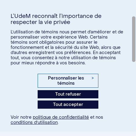
L’UdeM reconnaît l’importance de
respecter la vie privée
Nous joindre
L’utilisation de témoins nous permet d’améliorer et de
personnaliser votre expérience Web. Certains
Voir tous les liens
témoins sont obligatoires pour assurer le
fonctionnement et la sécurité du site Web, alors que
d’autres enregistrent vos préférences. En acceptant
Calendrier de la vie étudiante
tout, vous consentez à notre utilisation de témoins
Ateliers culturels
pour mieux répondre à vos besoins.
© Université de Montréal, 2026. Tous droits réservés.
Expérience étudiante
Confidentialité
Conditions d’utilisation
Personnaliser les
>
Espace entreprises
témoins
Paramètres des témoins
Aide financière et emploi
Tout refuser
Agence web
Kryzalid
Espace ressources SVE
Tout accepter
communauté étudiante
Changer
Soutien aux études
Voir notre
politique de confidentialité
et nos
À propos
Je m'inscris
conditions d’utilisation
.
Je fais partie de la communauté...
Santé et bien-être
étudiante