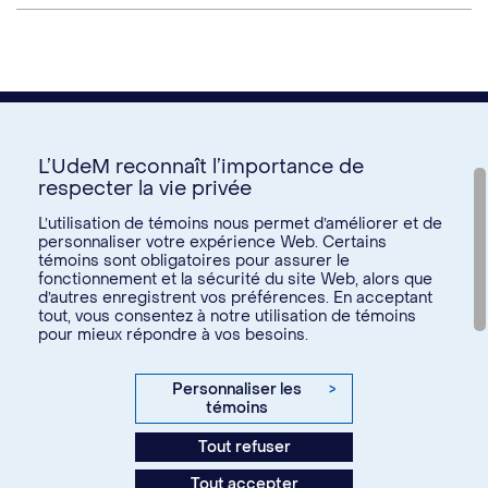
L’UdeM reconnaît l’importance de
respecter la vie privée
Nous joindre
L’utilisation de témoins nous permet d’améliorer et de
personnaliser votre expérience Web. Certains
Voir tous les liens
témoins sont obligatoires pour assurer le
fonctionnement et la sécurité du site Web, alors que
d’autres enregistrent vos préférences. En acceptant
Calendrier de la vie étudiante
tout, vous consentez à notre utilisation de témoins
Ateliers culturels
pour mieux répondre à vos besoins.
© Université de Montréal, 2026. Tous droits réservés.
Expérience étudiante
Confidentialité
Conditions d’utilisation
Personnaliser les
>
Espace entreprises
témoins
Paramètres des témoins
Aide financière et emploi
Tout refuser
Agence web
Kryzalid
Espace ressources SVE
Tout accepter