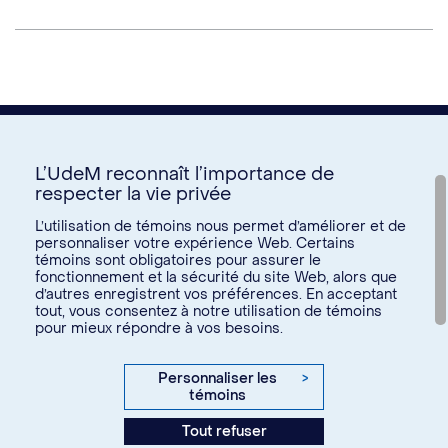
L’UdeM reconnaît l’importance de
respecter la vie privée
Nous joindre
L’utilisation de témoins nous permet d’améliorer et de
personnaliser votre expérience Web. Certains
Voir tous les liens
témoins sont obligatoires pour assurer le
fonctionnement et la sécurité du site Web, alors que
d’autres enregistrent vos préférences. En acceptant
Calendrier de la vie étudiante
tout, vous consentez à notre utilisation de témoins
Ateliers culturels
pour mieux répondre à vos besoins.
© Université de Montréal, 2026. Tous droits réservés.
Expérience étudiante
Confidentialité
Conditions d’utilisation
Personnaliser les
>
Espace entreprises
témoins
Paramètres des témoins
Aide financière et emploi
Tout refuser
Agence web
Kryzalid