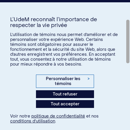
L’UdeM reconnaît l’importance de
respecter la vie privée
Pour les contacter
L’utilisation de témoins nous permet d’améliorer et de
personnaliser votre expérience Web. Certains
témoins sont obligatoires pour assurer le
Courriel :
fonctionnement et la sécurité du site Web, alors que
d’autres enregistrent vos préférences. En acceptant
projetsapindesfetes@gmail.com
tout, vous consentez à notre utilisation de témoins
pour mieux répondre à vos besoins.
Site web :
Sapin des Fêtes
Personnaliser les
>
Mentions spéciales
témoins
Instagram :
@sapindesfetes
Tout refuser
Catégorie Vie de campus
Tout accepter
Voir notre
politique de confidentialité
et nos
conditions d’utilisation
.
L'Association algérienne de l'Université de