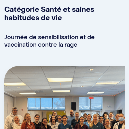
Instagram :
@amis_msf_udem
Catégorie Santé et saines
habitudes de vie
Facebook :
MSF - Université de
Montréal
Journée de sensibilisation et de
vaccination contre la rage