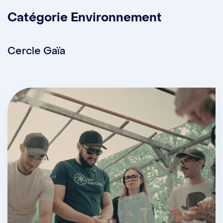
Instagram :
@caspian.mtl
Catégorie Environnement
Facebook :
CASPIAN
Cercle Gaïa
LinkedIn :
CASPIAN