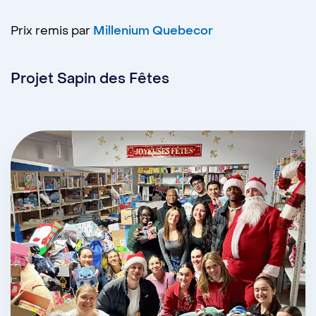
Facebook :
MONIC
Prix remis par
Millenium Quebecor
Instagram :
@monicmontreal
LinkedIn :
Montreal Consciousness
Projet Sapin des Fêtes
BlueSky:
@monicmontreal.bsky.social