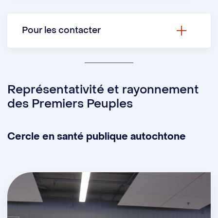
Pour les contacter
Courriel :
lescercles@umontreal.ca
Instagram :
@lescercles.umontreal
Représentativité et rayonnement
des Premiers Peuples
Site web :
Les cercles
Cercle en santé publique autochtone