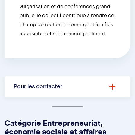
vulgarisation et de conférences grand
public, le collectif contribue à rendre ce
champ de recherche émergent à la fois
accessible et socialement pertinent.
Pour les contacter
Courrielv:
monic.board@gmail.com
Site web :
MONIC
Catégorie Entrepreneuriat,
économie sociale et affaires