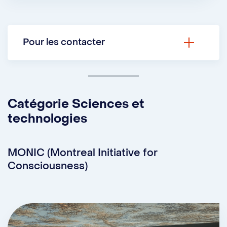
Pour les contacter
Courriel :
accentsouverts.cism@gmail.com
Catégorie Sciences et
Site webv:
Accents Ouverts
technologies
Instagram :
@accentsouverts
MONIC (Montreal Initiative for
Consciousness)