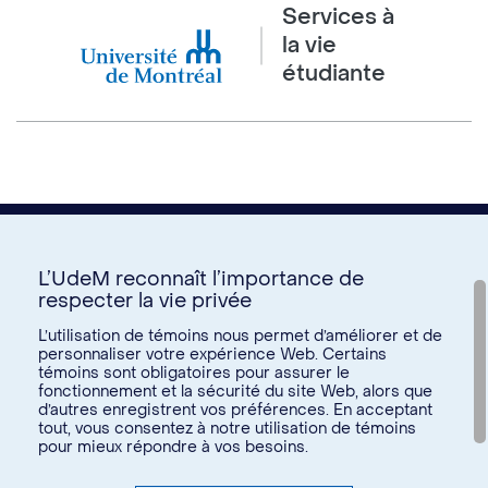
Services à
la vie
étudiante
L’UdeM reconnaît l’importance de
respecter la vie privée
Nous joindre
L’utilisation de témoins nous permet d’améliorer et de
personnaliser votre expérience Web. Certains
Voir tous les liens
témoins sont obligatoires pour assurer le
fonctionnement et la sécurité du site Web, alors que
d’autres enregistrent vos préférences. En acceptant
Calendrier de la vie étudiante
tout, vous consentez à notre utilisation de témoins
Ateliers culturels
pour mieux répondre à vos besoins.
© Université de Montréal, 2026. Tous droits réservés.
Expérience étudiante