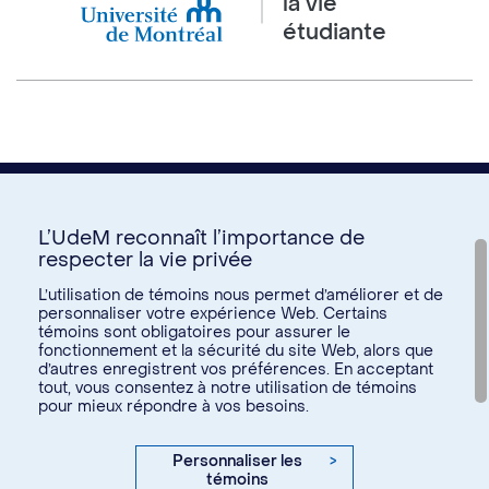
la vie
étudiante
L’UdeM reconnaît l’importance de
respecter la vie privée
Nous joindre
L’utilisation de témoins nous permet d’améliorer et de
personnaliser votre expérience Web. Certains
Voir tous les liens
témoins sont obligatoires pour assurer le
fonctionnement et la sécurité du site Web, alors que
d’autres enregistrent vos préférences. En acceptant
Calendrier de la vie étudiante
tout, vous consentez à notre utilisation de témoins
Ateliers culturels
pour mieux répondre à vos besoins.
© Université de Montréal, 2026. Tous droits réservés.
Expérience étudiante
Confidentialité
Conditions d’utilisation
Personnaliser les
>
Espace entreprises
témoins