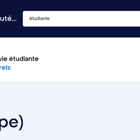
té...
étudiante
vie étudiante
rels
pe)