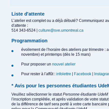
Liste d'attente
L’atelier est complet ou a déjà débuté? Communiquez avec
d'attente :
514 343-6524 |
culture@sve.umontreal.ca
Programmation
évoilement de l'horaire des ateliers par trimestre : a
novembre) et printemps (dès le 15 mars)
Pour proposer un
nouvel atelier
Pour rester à l'affût :
infolettre
|
Facebook
|
Instagr
* Avis pour les personnes étudiantes U
Veuillez sélectionner le statut
Personne étudiante UdeM
l'inscription complétée, et après validation de votre st
de la différence de tarif sera porté à votre carte bancaire 
prévu pour la
Communauté étudiante UdeM
.