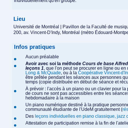
individuellement qu'en groupe.
Lieu
Université de Montréal | Pavillon de la Faculté de musi
200, av. Vincent-D'Indy, Montréal (métro Édouard-Montpe
Infos pratiques
Aucun préalable
Avoir avec soi la méthode
Cours de base Alfred 
leçons 1
, que l'on peut se procurer en ligne ou e
Long & McQuade
, ou à la
Coopérative Vincent-d'I
être prêtée pendant les séances aux personnes qui 
temps (copie distribuée en début de séance et récup
À prévoir : l'accès à un piano ou un clavier pour la
de cours ne sont pas accessibles entre les séances
hebdomadaire à la maison
Un piano numérique destiné à la pratique personn
communauté étudiante de l'UdeM gratuitement (
ré
Des
leçons individuelles en piano classique, jazz 
Attestation de participation remise à la fin de l'ate