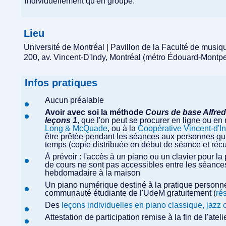
individuellement qu'en groupe.
Lieu
Université de Montréal | Pavillon de la Faculté de musi
200, av. Vincent-D'Indy, Montréal (métro Édouard-Montpe
Infos pratiques
Aucun préalable
Avoir avec soi la méthode
Cours de base Alfred 
leçons 1
, que l'on peut se procurer en ligne ou e
Long & McQuade
, ou à la
Coopérative Vincent-d'I
être prêtée pendant les séances aux personnes qui 
temps (copie distribuée en début de séance et récup
À prévoir : l'accès à un piano ou un clavier pour la
de cours ne sont pas accessibles entre les séances
hebdomadaire à la maison
Un piano numérique destiné à la pratique personn
communauté étudiante de l'UdeM gratuitement (
ré
Des
leçons individuelles en piano classique, jazz 
Attestation de participation remise à la fin de l'ate