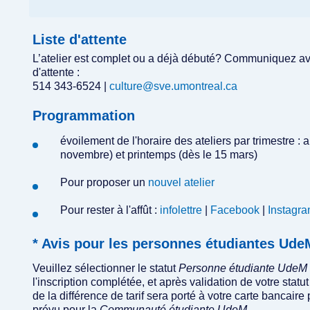
Liste d'attente
L’atelier est complet ou a déjà débuté? Communiquez avec
d'attente :
514 343-6524 |
culture@sve.umontreal.ca
Programmation
évoilement de l'horaire des ateliers par trimestre : a
novembre) et printemps (dès le 15 mars)
Pour proposer un
nouvel atelier
Pour rester à l'affût :
infolettre
|
Facebook
|
Instagr
* Avis pour les personnes étudiantes U
Veuillez sélectionner le statut
Personne étudiante UdeM
l'inscription complétée, et après validation de votre st
de la différence de tarif sera porté à votre carte bancaire 
prévu pour la
Communauté étudiante UdeM
.