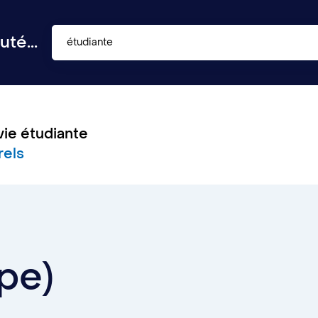
té...
étudiante
vie étudiante
rels
pe)