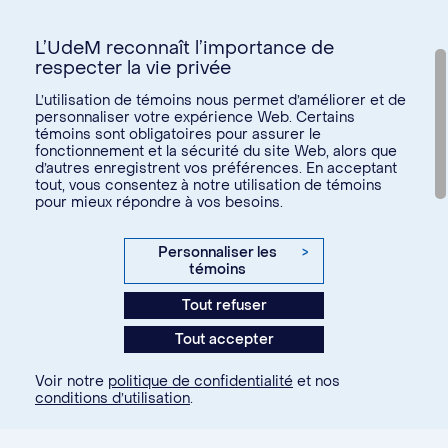
L’UdeM reconnaît l’importance de
respecter la vie privée
Nous joindre
L’utilisation de témoins nous permet d’améliorer et de
personnaliser votre expérience Web. Certains
Voir tous les liens
témoins sont obligatoires pour assurer le
fonctionnement et la sécurité du site Web, alors que
d’autres enregistrent vos préférences. En acceptant
Calendrier de la vie étudiante
tout, vous consentez à notre utilisation de témoins
Ateliers culturels
pour mieux répondre à vos besoins.
© Université de Montréal, 2026. Tous droits réservés.
Expérience étudiante
Confidentialité
Conditions d’utilisation
Personnaliser les
>
Espace entreprises
témoins
Paramètres des témoins
Aide financière et emploi
Tout refuser
Agence web
Kryzalid
Espace ressources SVE
Tout accepter
communauté étudiante
Changer
Soutien aux études
Voir notre
politique de confidentialité
et nos
À propos
Je m'inscris
conditions d’utilisation
.
Je fais partie de la communauté...
Santé et bien-être
étudiante