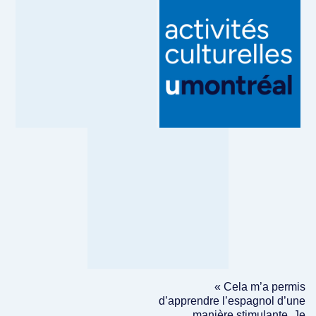
« Cela m’a permis
d’apprendre l’espagnol d’une
manière stimulante. Je