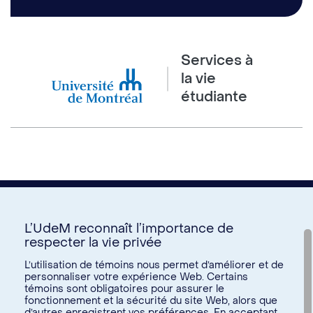
Services à
la vie
étudiante
L’UdeM reconnaît l’importance de
respecter la vie privée
Nous joindre
L’utilisation de témoins nous permet d’améliorer et de
personnaliser votre expérience Web. Certains
Voir tous les liens
témoins sont obligatoires pour assurer le
fonctionnement et la sécurité du site Web, alors que
d’autres enregistrent vos préférences. En acceptant