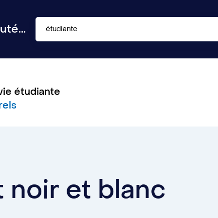
té...
étudiante
vie étudiante
rels
noir et blanc