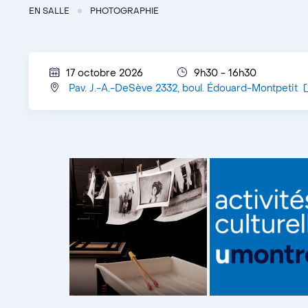
EN SALLE
PHOTOGRAPHIE
17 octobre 2026
9h30 - 16h30
Pav. J.-A.-DeSève 2332, boul. Édouard-Montpetit