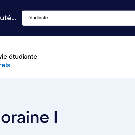
té...
étudiante
vie étudiante
rels
raine I