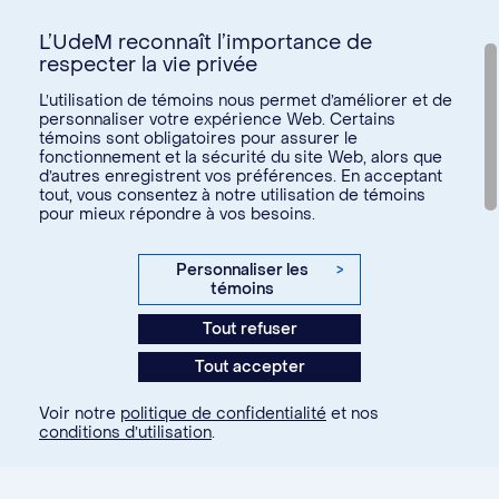
L’UdeM reconnaît l’importance de
respecter la vie privée
Nous joindre
L’utilisation de témoins nous permet d’améliorer et de
personnaliser votre expérience Web. Certains
Voir tous les liens
témoins sont obligatoires pour assurer le
fonctionnement et la sécurité du site Web, alors que
d’autres enregistrent vos préférences. En acceptant
Calendrier de la vie étudiante
tout, vous consentez à notre utilisation de témoins
Ateliers culturels
pour mieux répondre à vos besoins.
© Université de Montréal, 2026. Tous droits réservés.
Expérience étudiante
Confidentialité
Conditions d’utilisation
Personnaliser les
>
Espace entreprises
témoins
Paramètres des témoins
Aide financière et emploi
Tout refuser
Agence web
Kryzalid
Espace ressources SVE
Tout accepter
communauté étudiante
Changer
Soutien aux études
Voir notre
politique de confidentialité
et nos
À propos
Je m'inscris
conditions d’utilisation
.
Je fais partie de la communauté...
Santé et bien-être
étudiante
Nous joindre