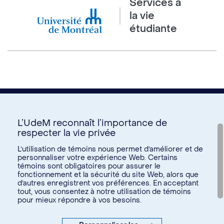
Services à
la vie
étudiante
L’UdeM reconnaît l’importance de
respecter la vie privée
Nous joindre
L’utilisation de témoins nous permet d’améliorer et de
personnaliser votre expérience Web. Certains
Voir tous les liens
témoins sont obligatoires pour assurer le
fonctionnement et la sécurité du site Web, alors que
d’autres enregistrent vos préférences. En acceptant
Calendrier de la vie étudiante
tout, vous consentez à notre utilisation de témoins
Ateliers culturels
pour mieux répondre à vos besoins.
© Université de Montréal, 2026. Tous droits réservés.
Expérience étudiante
Confidentialité
Conditions d’utilisation