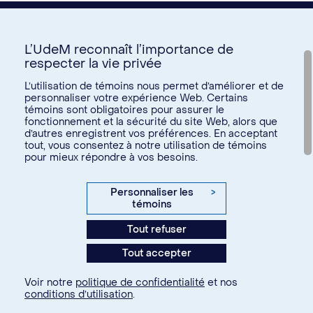
L’UdeM reconnaît l’importance de
respecter la vie privée
Nous joindre
L’utilisation de témoins nous permet d’améliorer et de
personnaliser votre expérience Web. Certains
Voir tous les liens
témoins sont obligatoires pour assurer le
fonctionnement et la sécurité du site Web, alors que
d’autres enregistrent vos préférences. En acceptant
Calendrier de la vie étudiante
tout, vous consentez à notre utilisation de témoins
Ateliers culturels
pour mieux répondre à vos besoins.
© Université de Montréal, 2026. Tous droits réservés.
Expérience étudiante
Confidentialité
Conditions d’utilisation
Personnaliser les
>
Espace entreprises
témoins
Paramètres des témoins
Aide financière et emploi
Tout refuser
Agence web
Kryzalid
Espace ressources SVE
Tout accepter
communauté étudiante
Changer
Soutien aux études
Voir notre
politique de confidentialité
et nos
À propos
Je m'inscris
conditions d’utilisation
.
Je fais partie de la communauté...