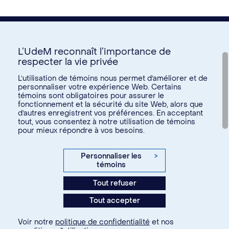
L’UdeM reconnaît l’importance de
respecter la vie privée
Nous joindre
L’utilisation de témoins nous permet d’améliorer et de
personnaliser votre expérience Web. Certains
Voir tous les liens
témoins sont obligatoires pour assurer le
fonctionnement et la sécurité du site Web, alors que
d’autres enregistrent vos préférences. En acceptant
Calendrier de la vie étudiante
tout, vous consentez à notre utilisation de témoins
Ateliers culturels
pour mieux répondre à vos besoins.
© Université de Montréal, 2026. Tous droits réservés.
Expérience étudiante
Confidentialité
Conditions d’utilisation
Personnaliser les
>
Espace entreprises
témoins
Paramètres des témoins
Aide financière et emploi
Tout refuser
Agence web
Kryzalid
Espace ressources SVE
Tout accepter
communauté étudiante
Changer
Soutien aux études
Voir notre
politique de confidentialité
et nos
À propos