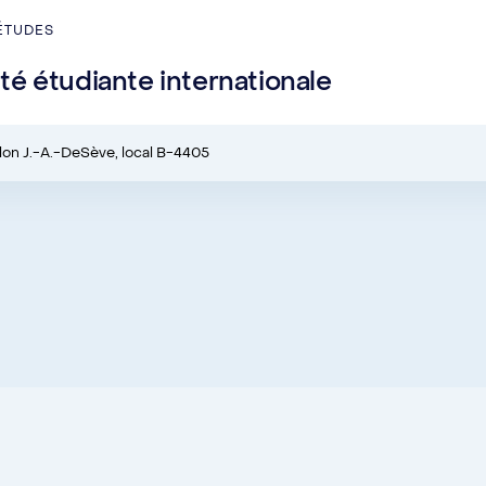
ÉTUDES
é étudiante internationale
llon J.-A.-DeSève, local B-4405