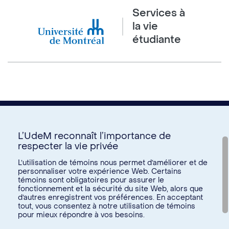
Services à
la vie
étudiante
L’UdeM reconnaît l’importance de
respecter la vie privée
Nous joindre
L’utilisation de témoins nous permet d’améliorer et de
personnaliser votre expérience Web. Certains
Voir tous les liens
témoins sont obligatoires pour assurer le
fonctionnement et la sécurité du site Web, alors que
d’autres enregistrent vos préférences. En acceptant
Calendrier de la vie étudiante
tout, vous consentez à notre utilisation de témoins
Ateliers culturels
pour mieux répondre à vos besoins.
© Université de Montréal, 2026. Tous droits réservés.