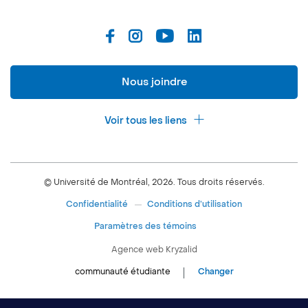
Nous joindre
Voir tous les liens
Calendrier de la vie étudiante
Ateliers culturels
© Université de Montréal, 2026. Tous droits réservés.
Expérience étudiante
Confidentialité
Conditions d’utilisation
Espace entreprises
Paramètres des témoins
Aide financière et emploi
Agence web
Kryzalid
Espace ressources SVE
communauté étudiante
Changer
Soutien aux études
À propos