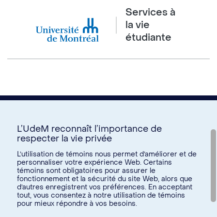
Services à
la vie
étudiante
L’UdeM reconnaît l’importance de
respecter la vie privée
Nous joindre
L’utilisation de témoins nous permet d’améliorer et de
personnaliser votre expérience Web. Certains
Voir tous les liens
témoins sont obligatoires pour assurer le
fonctionnement et la sécurité du site Web, alors que
d’autres enregistrent vos préférences. En acceptant
Calendrier de la vie étudiante
tout, vous consentez à notre utilisation de témoins
Ateliers culturels
pour mieux répondre à vos besoins.
© Université de Montréal, 2026. Tous droits réservés.