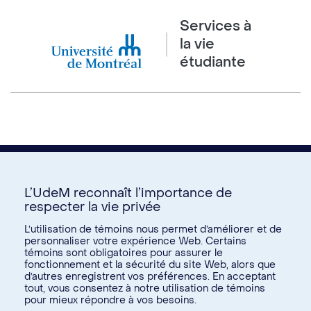
Services à
la vie
étudiante
L’UdeM reconnaît l’importance de
respecter la vie privée
Nous joindre
L’utilisation de témoins nous permet d’améliorer et de
personnaliser votre expérience Web. Certains
Voir tous les liens
témoins sont obligatoires pour assurer le
fonctionnement et la sécurité du site Web, alors que
d’autres enregistrent vos préférences. En acceptant
Calendrier de la vie étudiante
tout, vous consentez à notre utilisation de témoins
Ateliers culturels
pour mieux répondre à vos besoins.
© Université de Montréal, 2026. Tous droits réservés.