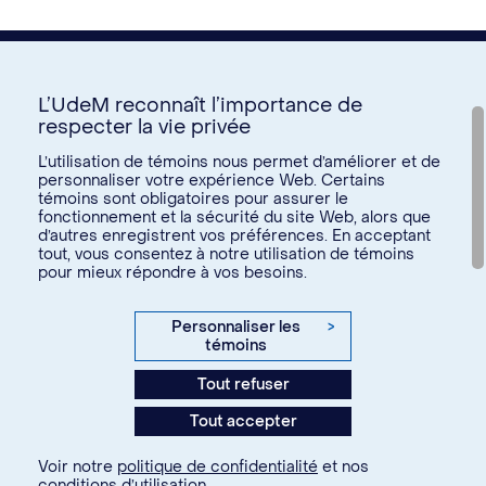
L’UdeM reconnaît l’importance de
respecter la vie privée
Nous joindre
L’utilisation de témoins nous permet d’améliorer et de
personnaliser votre expérience Web. Certains
Voir tous les liens
témoins sont obligatoires pour assurer le
fonctionnement et la sécurité du site Web, alors que
d’autres enregistrent vos préférences. En acceptant
Calendrier de la vie étudiante
tout, vous consentez à notre utilisation de témoins
Ateliers culturels
pour mieux répondre à vos besoins.
© Université de Montréal, 2026. Tous droits réservés.
Expérience étudiante
Confidentialité
Conditions d’utilisation
Personnaliser les
>
Espace entreprises
témoins
Paramètres des témoins
Aide financière et emploi
Tout refuser
Agence web
Kryzalid
Espace ressources SVE
Tout accepter
communauté étudiante
Changer
Soutien aux études
Voir notre
politique de confidentialité
et nos
À propos
conditions d’utilisation
.