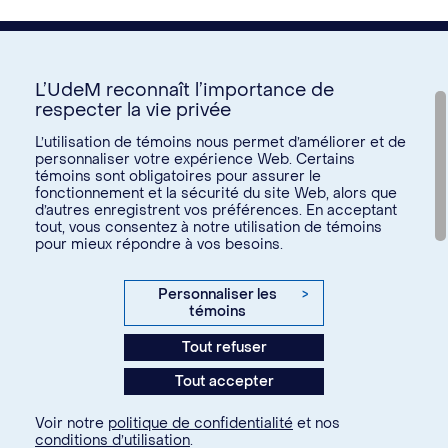
L’UdeM reconnaît l’importance de
respecter la vie privée
Nous joindre
L’utilisation de témoins nous permet d’améliorer et de
personnaliser votre expérience Web. Certains
Voir tous les liens
témoins sont obligatoires pour assurer le
fonctionnement et la sécurité du site Web, alors que
d’autres enregistrent vos préférences. En acceptant
Calendrier de la vie étudiante
tout, vous consentez à notre utilisation de témoins
Ateliers culturels
pour mieux répondre à vos besoins.
© Université de Montréal, 2026. Tous droits réservés.
Expérience étudiante
Confidentialité
Conditions d’utilisation
Personnaliser les
>
Espace entreprises
témoins
Paramètres des témoins
Aide financière et emploi
Tout refuser
Agence web
Kryzalid
Espace ressources SVE
Tout accepter
communauté étudiante
Changer
Soutien aux études
Voir notre
politique de confidentialité
et nos
À propos
Je m'inscris
conditions d’utilisation
.