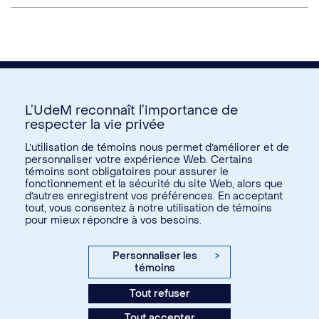
L’UdeM reconnaît l’importance de
respecter la vie privée
Nous joindre
L’utilisation de témoins nous permet d’améliorer et de
personnaliser votre expérience Web. Certains
Voir tous les liens
témoins sont obligatoires pour assurer le
fonctionnement et la sécurité du site Web, alors que
d’autres enregistrent vos préférences. En acceptant
Calendrier de la vie étudiante
tout, vous consentez à notre utilisation de témoins
Ateliers culturels
pour mieux répondre à vos besoins.
© Université de Montréal, 2026. Tous droits réservés.
Expérience étudiante
Confidentialité
Conditions d’utilisation
Personnaliser les
>
Espace entreprises
témoins
Paramètres des témoins
Aide financière et emploi
Tout refuser
Agence web
Kryzalid
Espace ressources SVE
Tout accepter