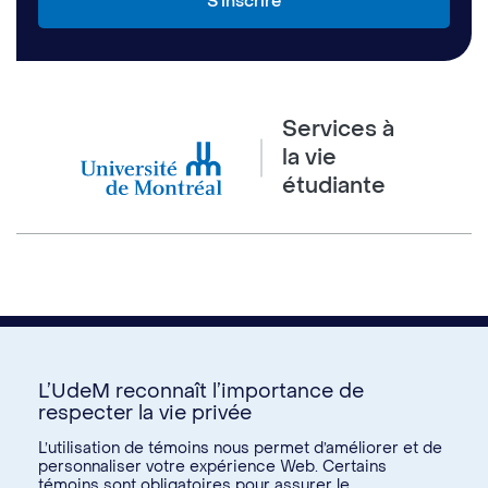
Services à
la vie
étudiante
L’UdeM reconnaît l’importance de
respecter la vie privée
Nous joindre
L’utilisation de témoins nous permet d’améliorer et de
personnaliser votre expérience Web. Certains
Voir tous les liens
témoins sont obligatoires pour assurer le