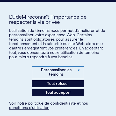
L’UdeM reconnaît l’importance de
respecter la vie privée
Nous joindre
L’utilisation de témoins nous permet d’améliorer et de
personnaliser votre expérience Web. Certains
Voir tous les liens
témoins sont obligatoires pour assurer le
fonctionnement et la sécurité du site Web, alors que
d’autres enregistrent vos préférences. En acceptant
Calendrier de la vie étudiante
tout, vous consentez à notre utilisation de témoins
Ateliers culturels
pour mieux répondre à vos besoins.
© Université de Montréal, 2026. Tous droits réservés.
Expérience étudiante
Confidentialité
Conditions d’utilisation
Personnaliser les
>
Espace entreprises
témoins
Paramètres des témoins
Aide financière et emploi
Tout refuser
Agence web
Kryzalid
Espace ressources SVE
Tout accepter
communauté étudiante
Changer
Soutien aux études
Voir notre
politique de confidentialité
et nos
À propos
conditions d’utilisation
.
Je fais partie de la communauté...
Santé et bien-être