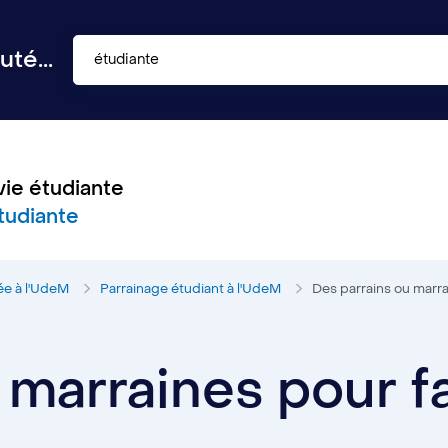
té...
étudiante
vie étudiante
tudiante
ée à l'UdeM
Parrainage étudiant à l'UdeM
Des parrains ou marrai
marraines pour fa