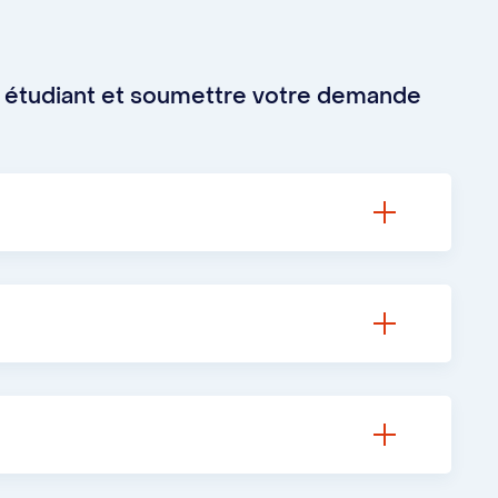
 étudiant et soumettre votre demande
tudiantes et étudiants en droit (AÉD).
stré par l’Association des étudiantes et
ns sur leur programme , veuillez communiquer
udiant. Les personnes souhaitant être