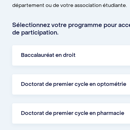
département ou de votre association étudiante.
Sélectionnez votre programme pour accé
de participation.
Baccalauréat en droit
Le baccalauréat en droit offre son propre pro
Consultez leur site Web pour vous inscrire, o
Doctorat de premier cycle en optométrie
Le doctorat de premier cycle en optométrie 
Je m'informe
étudiants en optométrie de l’Université de 
Doctorat de premier cycle en pharmacie
par courriel à l'adresse:
aeoumopto@gmail.c
Le doctorat de premier cycle en pharmacie 