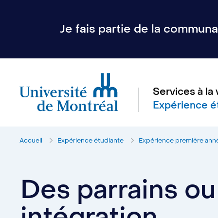
Je fais partie de la communau
Services à la 
Expérience é
Accueil
Expérience étudiante
Expérience première ann
Des parrains ou 
intégration