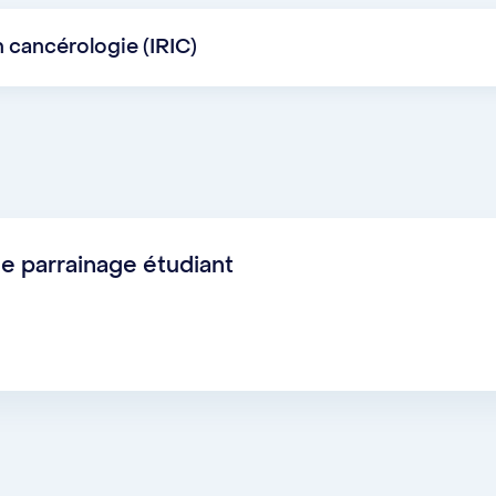
sociation étudiante de la Faculté de pharmacie par cou
 cancérologie (IRIC)
ème de parrainage géré par l’équipe des Affaires acad
affairesacademiques@iric.umontreal.ca
e parrainage étudiant