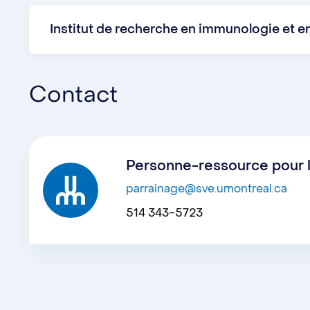
parrainées doivent contacter directement l’As
Institut de recherche en immunologie et en
Les programmes de l’IRIC disposent d’un syst
veuillez communiquer par courriel à l'adresse
Contact
Personne-ressource pour l
parrainage@sve.umontreal.ca
514 343-5723