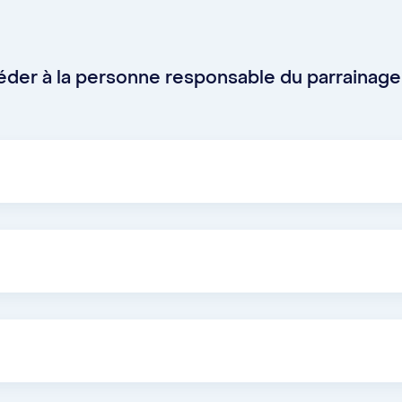
der à la personne responsable du parrainage
gramme de mentorat, administré par l’Association des é
u pour en savoir plus sur leur programme.
dispose de son propre programme de parrainage, admini
Montréal (AÉOUM). Pour obtenir davantage d’informatio
om
gère également son propre programme de parrainage ét