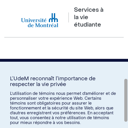
Services à
la vie
étudiante
L’UdeM reconnaît l’importance de
respecter la vie privée
Nous joindre
L’utilisation de témoins nous permet d’améliorer et de
personnaliser votre expérience Web. Certains
Voir tous les liens
témoins sont obligatoires pour assurer le
fonctionnement et la sécurité du site Web, alors que
d’autres enregistrent vos préférences. En acceptant
Calendrier de la vie étudiante
tout, vous consentez à notre utilisation de témoins
Ateliers culturels
pour mieux répondre à vos besoins.
© Université de Montréal, 2026. Tous droits réservés.