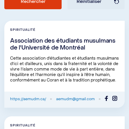
aider à passer de l'idée à l'action,
découvrez
ces précieux conseils
.
Discutez avec notre équipe
SPIRITUALITÉ
Lorsque les grandes lignes de votre projet
Association des étudiants musulmans
sont définies, vous pouvez rencontrer une
de l'Université de Montréal
personne du
Centre de l’engagement
Cette association d’
étudiantes et étudiants
musulmans
étudiant
. Notre équipe pourra vous
d’ici et d’ailleurs, unis dans la fraternité et la volonté de
vivre l’islam comme mode de vie à part entière, dans
accompagner dans la création,
l’équilibre et l’harmonie qu’il inspire à l’être humain,
l’organisation et le développement de
conformément au Coran et à la tradition prophétique.
votre initiative. Pour prendre rendez-vous,
il suffit de remplir le formulaire prévu à cet
https://aemudm.ca/
aemudm@gmail.com
effet.
SPIRITUALITÉ
Pour consulter le formulaire