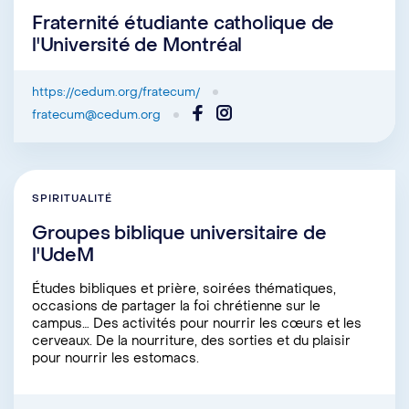
Fraternité étudiante catholique de
l'Université de Montréal
Utilisez notre boîte à outils
https://cedum.org/fratecum/
Accédez à l’ensemble des ressources
fratecum@cedum.org
nécessaires à la création et à la gestion
d’un regroupement étudiant. Vous y
trouverez notamment de l’information sur
SPIRITUALITÉ
le financement, la visibilité, la
reconnaissance institutionnelle ainsi que
Groupes biblique universitaire de
l'UdeM
plusieurs outils pour soutenir la réalisation
de vos projets.
Études bibliques et prière, soirées thématiques,
occasions de partager la foi chrétienne sur le
campus… Des activités pour nourrir les cœurs et les
cerveaux. De la nourriture, des sorties et du plaisir
Pour créer un regroupement
pour nourrir les estomacs.