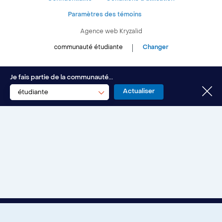
Espace entreprises
Paramètres des témoins
Aide financière et emploi
Agence web
Kryzalid
Espace ressources SVE
communauté étudiante
Changer
Soutien aux études
À propos
Je fais partie de la communauté...
Santé et bien-être
étudiante
Nous joindre