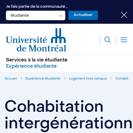
Je fais partie de la communauté...
étudiante
Services à la vie étudiante
Expérience étudiante
Accueil
Expérience étudiante
Logement hors campus
Cohabitati
Cohabitation
intergénérationn