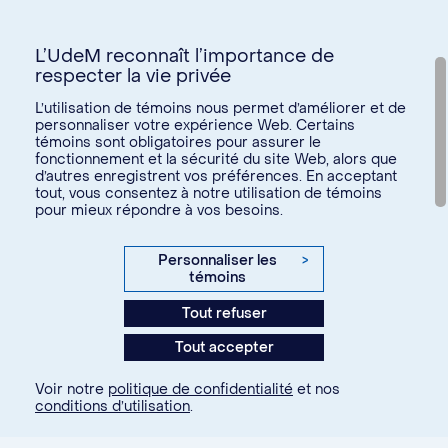
L’UdeM reconnaît l’importance de
respecter la vie privée
Nous joindre
L’utilisation de témoins nous permet d’améliorer et de
personnaliser votre expérience Web. Certains
Voir tous les liens
témoins sont obligatoires pour assurer le
fonctionnement et la sécurité du site Web, alors que
d’autres enregistrent vos préférences. En acceptant
Calendrier de la vie étudiante
tout, vous consentez à notre utilisation de témoins
Ateliers culturels
pour mieux répondre à vos besoins.
© Université de Montréal, 2026. Tous droits réservés.
Expérience étudiante
Confidentialité
Conditions d’utilisation
Personnaliser les
>
Espace entreprises
témoins
Paramètres des témoins
Aide financière et emploi
Tout refuser
Agence web
Kryzalid
Espace ressources SVE
Tout accepter
communauté étudiante
Changer
Soutien aux études
Voir notre
politique de confidentialité
et nos
À propos
Je m'inscris
conditions d’utilisation
.
Je fais partie de la communauté...
Santé et bien-être
étudiante